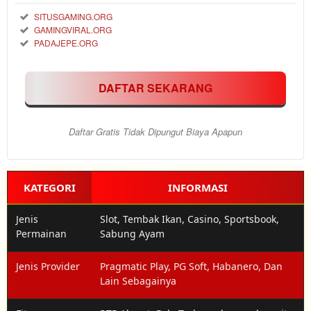
Member
Aktif
Reguler
SITUSGAMING.ORG
GAMINGVIRAL.ORG
5.000
Rp
PADAJEPE.ORG
Nikmati
keseruan
DAFTAR SEKARANG
beragam
hiburan
digital dari
Daftar Gratis Tidak Dipungut Biaya Apapun
berbagai
provider
terpopuler
KATEGORI
INFORMASI
Member
Pilih
VIP
Jenis
Slot, Tembak Ikan, Casino, Sportsbook,
100.000
Permainan
Sabung Ayam
Rp
Dapatkan
Jenis Provider
Pragmatic Play, PG Soft, Habanero, Dan
bonus
Lain Sebagainya
harian
20.000