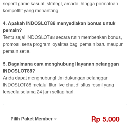
seperti game kasual, strategi, arcade, hingga permainan
kompetitif yang menantang.
4. Apakah INDOSLOT88 menyediakan bonus untuk
pemain?
Tentu saja! INDOSLOT88 secara rutin memberikan bonus,
promosi, serta program loyalitas bagi pemain baru maupun
pemain setia.
5. Bagaimana cara menghubungi layanan pelanggan
INDOSLOT88?
Anda dapat menghubungi tim dukungan pelanggan
INDOSLOT88 melalui fitur live chat di situs resmi yang
tersedia selama 24 jam setiap hari.
Rp
5.000
Pilih Paket Member