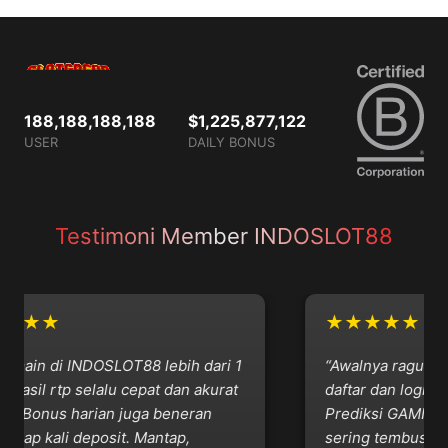
188,188,188,188
$1,225,877,122
USER
DAILY BONUS
Testimoni Member INDOSLOT88
★★★
★★★★★
 main di INDOSLOT88 lebih dari 1
“Awalnya ragu, tap
 hasil rtp selalu cepat dan akurat
daftar dan login 
t! Bonus harian juga beneran
Prediksi GAMING V
tiap kali deposit. Mantap,
sering tembus! Ja